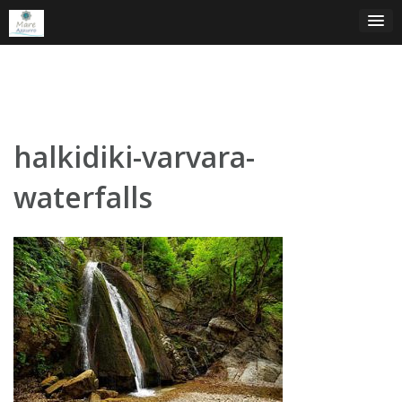
Skip
to
content
halkidiki-varvara-
waterfalls