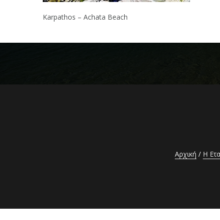
Karpathos – Achata Beach
Αρχική
Η Ετα