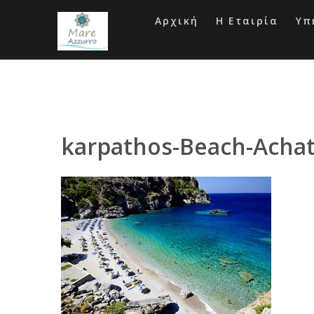
Skip
to
Αρχική
Η Εταιρία
Υπ
content
karpathos-Beach-Acha