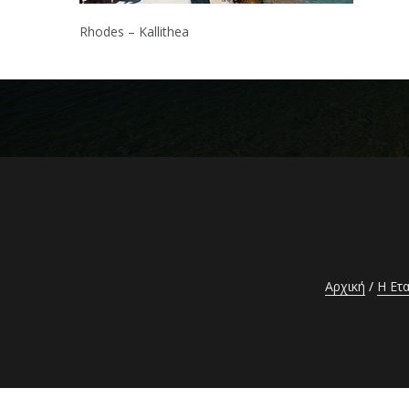
Rhodes – Kallithea
Αρχική
Η Ετα