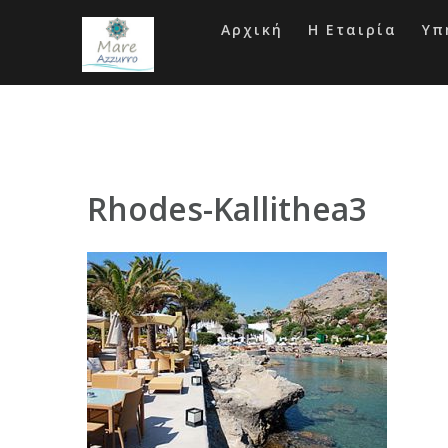
Skip
to
Αρχική
Η Εταιρία
Υπ
content
Rhodes-Kallithea3