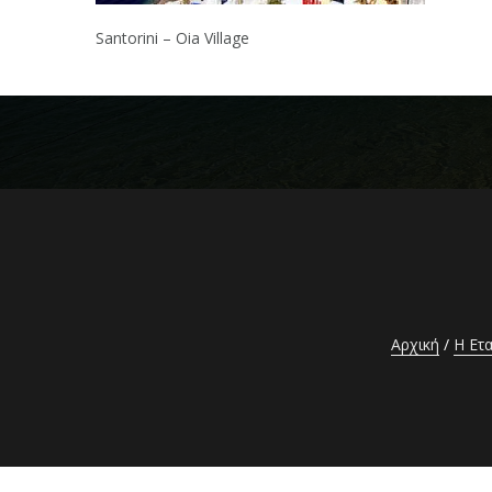
Santorini – Oia Village
Αρχική
Η Ετα