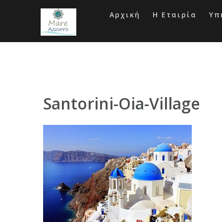
Skip
to
Αρχική
Η Εταιρία
Υπ
content
Santorini-Oia-Village