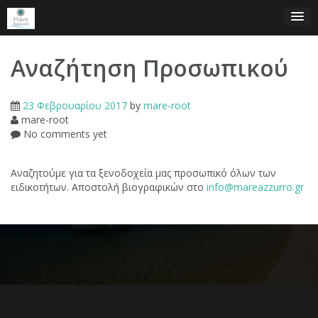
Skip
to
content
Αναζήτηση Προσωπικού
23 Φεβρουαρίου 2017
by
mare-root
mare-root
No comments yet
Αναζητούμε για τα ξενοδοχεία μας προσωπικό όλων των
ειδικοτήτων. Αποστολή βιογραφικών στο
info@mareazzurro.gr
Πλοήγηση
άρθρων