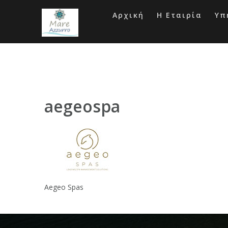
Skip
to
Αρχική
Η Εταιρία
Υπ
content
aegeospa
Aegeo Spas